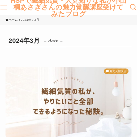
HSPで繊細気質・人見知りな私が小田
桐あさぎさんの魅力覚醒講座受けて
みたブログ
ホーム
2024年
3月
2024年3月
– date –
魅力覚醒講座