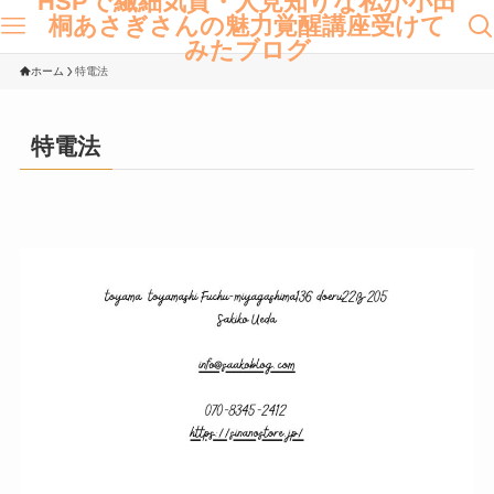
HSPで繊細気質・人見知りな私が小田
桐あさぎさんの魅力覚醒講座受けて
みたブログ
ホーム
特電法
特電法